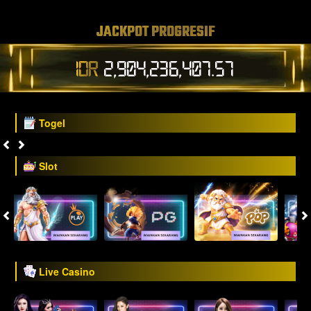
JACKPOT PROGRESIF
IDR
2,904,236,413.52
Togel
Slot
Live Casino