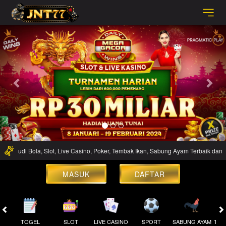
Previous
Nex
us Judi Bola, Slot, Live Casino, Poker, Tembak Ikan, Sabung Ayam Terbaik dan Te
MASUK
DAFTAR
TOGEL
SLOT
LIVE CASINO
SPORT
SABUNG AYAM
TEM